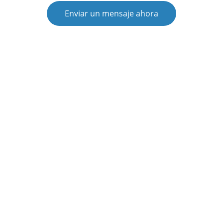
Enviar un mensaje ahora
Descubra a beleza de Aveiro com serviços 
turísticos.
CONTATO
conoceraveiro@gmail.com
+351 910 951 364
(llamada a la red móvil nacional)
Su correo eletronico