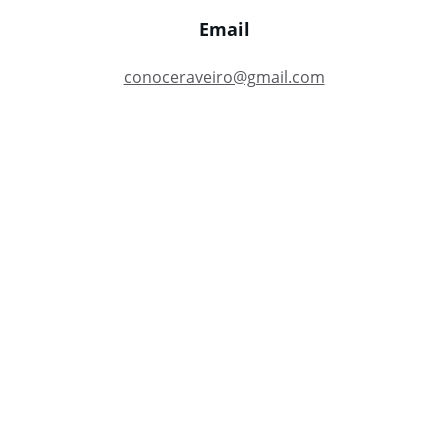
Email
conoceraveiro@gmail.com
Descubra a beleza de Aveiro com serviços 
turísticos.
CONTATO
conoceraveiro@gmail.com