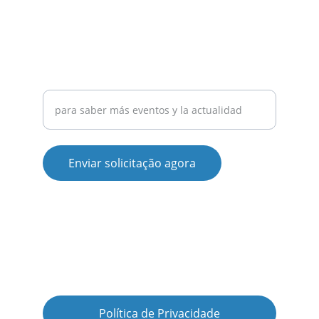
+351 910 951 364
(llamada a la red móvil nacional)
Su correo eletronico
Enviar solicitação agora
Experiencias  |  Mapa Aveiro  |  
Dónde Aparcar  |  Noticias  |  
RESERVAS  |  Restaurantes  |  
Hoteles  |  Moliceiro
Política de Privacidade